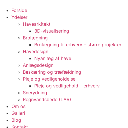
Videre
til
Forside
indhold
Ydelser
Havearkitekt
3D-visualisering
Brolægning
Brolægning til erhverv – større projekter
Havedesign
Nyanlæg af have
Anlægsdesign
Beskæring og træfældning
Pleje og vedligeholdelse
Pleje og vedligehold – erhverv
Snerydning
Regnvandsbede (LAR)
Om os
Galleri
Blog
Kontakt