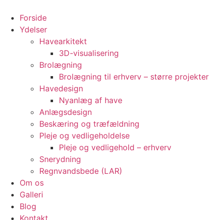
Videre
til
Forside
indhold
Ydelser
Havearkitekt
3D-visualisering
Brolægning
Brolægning til erhverv – større projekter
Havedesign
Nyanlæg af have
Anlægsdesign
Beskæring og træfældning
Pleje og vedligeholdelse
Pleje og vedligehold – erhverv
Snerydning
Regnvandsbede (LAR)
Om os
Galleri
Blog
Kontakt