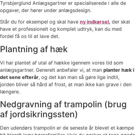
Tyrsbjerglund Anlægsgartner er specialiserede i alle de
opgaver, der hører under anlægsdesign.
Står du for eksempel og skal have
ny indkørsel
,
der skal
have et professionelt og komplet udtryk, kan du med
fordel få os til at lave det.
Plantning af hæk
Vi har plantet af utal af hække igennem vores tid som
anlægsgartner. Generelt anbefaler vi, at man
planter hæk i
det sene efterår
, og det kan man så gøre lige indtil,
jorden bliver så hård af frost, at man ikke kan grave i den
længere.
Nedgravning af trampolin (brug
af jordsikringssten)
Den udendørs trampolin er de seneste år blevet et kæmpe
hit blandt især børnefamilier. Hvis du ønsker at tage øgede