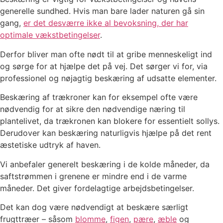
generelle sundhed. Hvis man bare lader naturen gå sin
gang,
er det desværre ikke al bevoksning, der har
optimale vækstbetingelser
.
Derfor bliver man ofte nødt til at gribe menneskeligt ind
og sørge for at hjælpe det på vej. Det sørger vi for, via
professionel og nøjagtig beskæring af udsatte elementer.
Beskæring af trækroner kan for eksempel ofte være
nødvendig for at sikre den nødvendige næring til
plantelivet, da trækronen kan blokere for essentielt sollys.
Derudover kan beskæring naturligvis hjælpe på det rent
æstetiske udtryk af haven.
Vi anbefaler generelt beskæring i de kolde måneder, da
saftstrømmen i grenene er mindre end i de varme
måneder. Det giver fordelagtige arbejdsbetingelser.
Det kan dog være nødvendigt at beskære særligt
frugttræer – såsom
blomme
,
figen
,
pære
,
æble
og