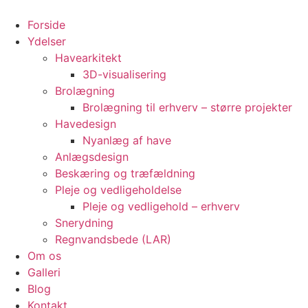
Videre
til
Forside
indhold
Ydelser
Havearkitekt
3D-visualisering
Brolægning
Brolægning til erhverv – større projekter
Havedesign
Nyanlæg af have
Anlægsdesign
Beskæring og træfældning
Pleje og vedligeholdelse
Pleje og vedligehold – erhverv
Snerydning
Regnvandsbede (LAR)
Om os
Galleri
Blog
Kontakt