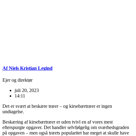
Af Niels Kristian Legind
Ejer og direktør
juli 20, 2023
14:11
Det er svært at beskære træer – og kirsebærtræer er ingen
undtagelse.
Beskæring af kirsebærtræer er uden tvivl en af vores mest
efterspurgte opgaver. Det handler selvfølgelig om sværhedsgraden
på opgaven – men også træets popularitet har meget at skulle have