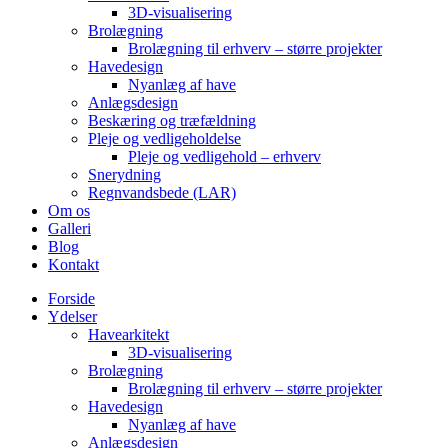
3D-visualisering
Brolægning
Brolægning til erhverv – større projekter
Havedesign
Nyanlæg af have
Anlægsdesign
Beskæring og træfældning
Pleje og vedligeholdelse
Pleje og vedligehold – erhverv
Snerydning
Regnvandsbede (LAR)
Om os
Galleri
Blog
Kontakt
Forside
Ydelser
Havearkitekt
3D-visualisering
Brolægning
Brolægning til erhverv – større projekter
Havedesign
Nyanlæg af have
Anlægsdesign