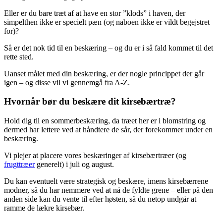
Eller er du bare træt af at have en stor ”klods” i haven, der
simpelthen ikke er specielt pæn (og naboen ikke er vildt begejstret
for)?
Så er det nok tid til en beskæring – og du er i så fald kommet til det
rette sted.
Uanset målet med din beskæring, er der nogle princippet der går
igen – og disse vil vi gennemgå fra A-Z.
Hvornår bør du beskære dit kirsebærtræ?
Hold dig til en sommerbeskæring, da træet her er i blomstring og
dermed har lettere ved at håndtere de sår, der forekommer under en
beskæring.
Vi plejer at placere vores beskæringer af kirsebærtræer (og
frugttræer
generelt) i juli og august.
Du kan eventuelt være strategisk og beskære, imens kirsebærrene
modner, så du har nemmere ved at nå de fyldte grene – eller på den
anden side kan du vente til efter høsten, så du netop undgår at
ramme de lækre kirsebær.