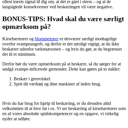
oftest træets signal til dig om, at det er gået i stress – og at de
langsigtede konsekvenser ved beskæringen vil være negative.
BONUS-TIPS: Hvad skal du være særligt
opmærksom på?
Kirsebærtræer og
blommetræer
er desværre særligt modtagelige
overfor svampeangreb, og derfor er det utroligt vigtigt, at du ikke
beskærer udenfor vækstsæsonen – og hvis du gør, at du begrænser
det til et minimum.
Derfor bør du være opmærksom på at beskære, så du sørger for at
undgå svampe-inficerede grenender. Dette kan gøres på to måder:
Beskær i grenvinkel.
Sprit dit værktøj og dine maskiner af inden brug.
Hvis du har brug for hjælp til beskæring, er du desuden altid
velkommen til at hive fat i os. Vi ser beskæring af kirsebærtræer som
en af vores absolutte spidskompetencer og en opgave, vi virkelig
nyder at udføre.