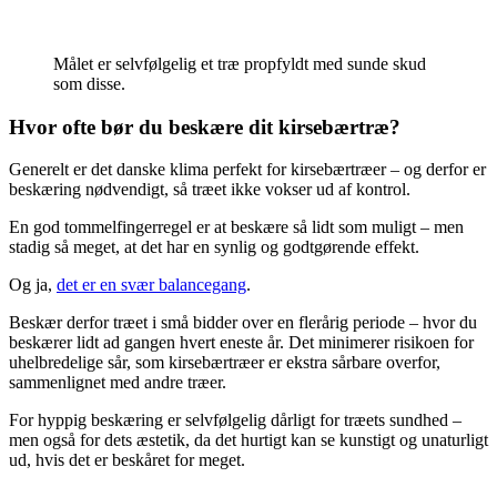
Målet er selvfølgelig et træ propfyldt med sunde skud
som disse.
Hvor ofte bør du beskære dit kirsebærtræ?
Generelt er det danske klima perfekt for kirsebærtræer – og derfor er
beskæring nødvendigt, så træet ikke vokser ud af kontrol.
En god tommelfingerregel er at beskære så lidt som muligt – men
stadig så meget, at det har en synlig og godtgørende effekt.
Og ja,
det er en svær balancegang
.
Beskær derfor træet i små bidder over en flerårig periode – hvor du
beskærer lidt ad gangen hvert eneste år. Det minimerer risikoen for
uhelbredelige sår, som kirsebærtræer er ekstra sårbare overfor,
sammenlignet med andre træer.
For hyppig beskæring er selvfølgelig dårligt for træets sundhed –
men også for dets æstetik, da det hurtigt kan se kunstigt og unaturligt
ud, hvis det er beskåret for meget.