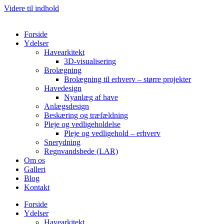
Videre til indhold
Forside
Ydelser
Havearkitekt
3D-visualisering
Brolægning
Brolægning til erhverv – større projekter
Havedesign
Nyanlæg af have
Anlægsdesign
Beskæring og træfældning
Pleje og vedligeholdelse
Pleje og vedligehold – erhverv
Snerydning
Regnvandsbede (LAR)
Om os
Galleri
Blog
Kontakt
Forside
Ydelser
Havearkitekt