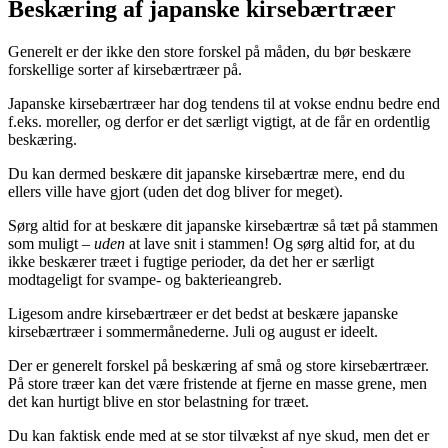
Beskæring af japanske kirsebærtræer
Generelt er der ikke den store forskel på måden, du bør beskære
forskellige sorter af kirsebærtræer på.
Japanske kirsebærtræer har dog tendens til at vokse endnu bedre end
f.eks. moreller, og derfor er det særligt vigtigt, at de får en ordentlig
beskæring.
Du kan dermed beskære dit japanske kirsebærtræ mere, end du
ellers ville have gjort (uden det dog bliver for meget).
Sørg altid for at beskære dit japanske kirsebærtræ så tæt på stammen
som muligt –
uden
at lave snit i stammen! Og sørg altid for, at du
ikke beskærer træet i fugtige perioder, da det her er særligt
modtageligt for svampe- og bakterieangreb.
Ligesom andre kirsebærtræer er det bedst at beskære japanske
kirsebærtræer i sommermånederne. Juli og august er ideelt.
Der er generelt forskel på beskæring af små og store kirsebærtræer.
På store træer kan det være fristende at fjerne en masse grene, men
det kan hurtigt blive en stor belastning for træet.
Du kan faktisk ende med at se stor tilvækst af nye skud, men det er