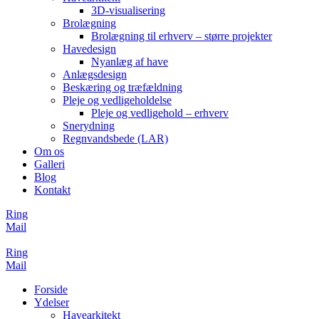
3D-visualisering
Brolægning
Brolægning til erhverv – større projekter
Havedesign
Nyanlæg af have
Anlægsdesign
Beskæring og træfældning
Pleje og vedligeholdelse
Pleje og vedligehold – erhverv
Snerydning
Regnvandsbede (LAR)
Om os
Galleri
Blog
Kontakt
Ring
Mail
Ring
Mail
Forside
Ydelser
Havearkitekt