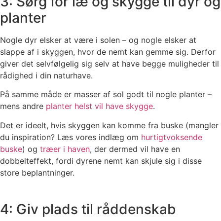
3: Sørg for læ og skygge til dyr og
planter
Nogle dyr elsker at være i solen – og nogle elsker at
slappe af i skyggen, hvor de nemt kan gemme sig. Derfor
giver det selvfølgelig sig selv at have begge muligheder til
rådighed i din naturhave.
På samme måde er masser af sol godt til nogle planter –
mens andre
planter helst vil have skygge
.
Det er ideelt, hvis skyggen kan komme fra buske (mangler
du inspiration? Læs vores indlæg om
hurtigtvoksende
buske
) og
træer i haven
, der dermed vil have en
dobbelteffekt, fordi dyrene nemt kan skjule sig i disse
store beplantninger.
4: Giv plads til råddenskab