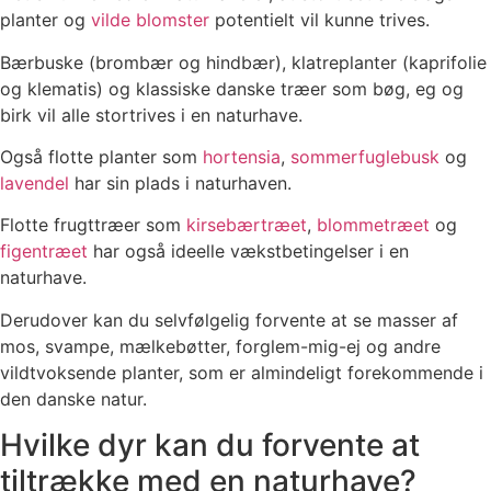
planter og
vilde blomster
potentielt vil kunne trives.
Bærbuske (brombær og hindbær), klatreplanter (kaprifolie
og klematis) og klassiske danske træer som bøg, eg og
birk vil alle stortrives i en naturhave.
Også flotte planter som
hortensia
,
sommerfuglebusk
og
lavendel
har sin plads i naturhaven.
Flotte frugttræer som
kirsebærtræet
,
blommetræet
og
figentræet
har også ideelle vækstbetingelser i en
naturhave.
Derudover kan du selvfølgelig forvente at se masser af
mos, svampe, mælkebøtter, forglem-mig-ej og andre
vildtvoksende planter, som er almindeligt forekommende i
den danske natur.
Hvilke dyr kan du forvente at
tiltrække med en naturhave?