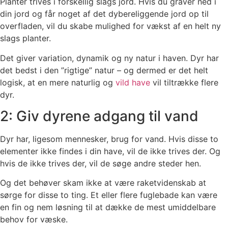
Planter trives i forskellig slags jord. Hvis du graver ned i
din jord og får noget af det dybereliggende jord op til
overfladen, vil du skabe mulighed for vækst af en helt ny
slags planter.
Det giver variation, dynamik og ny natur i haven. Dyr har
det bedst i den ”rigtige” natur – og dermed er det helt
logisk, at en mere naturlig og
vild have
vil tiltrække flere
dyr.
2: Giv dyrene adgang til vand
Dyr har, ligesom mennesker, brug for vand. Hvis disse to
elementer ikke findes i din have, vil de ikke trives der. Og
hvis de ikke trives der, vil de søge andre steder hen.
Og det behøver skam ikke at være raketvidenskab at
sørge for disse to ting. Et eller flere fuglebade kan være
en fin og nem løsning til at dække de mest umiddelbare
behov for væske.