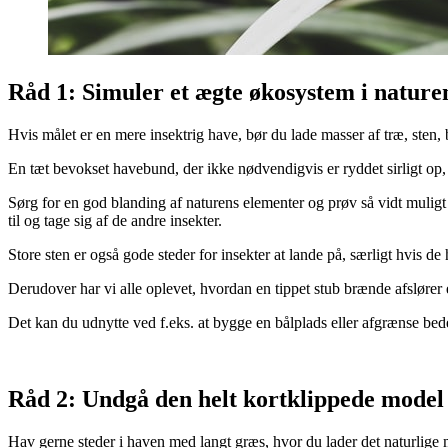
Råd 1: Simuler et ægte økosystem i nature
Hvis målet er en mere insektrig have, bør du lade masser af træ, sten, 
En tæt bevokset havebund, der ikke nødvendigvis er ryddet sirligt op,
Sørg for en god blanding af naturens elementer og prøv så vidt muligt
til og tage sig af de andre insekter.
Store sten er også gode steder for insekter at lande på, særligt hvis de
Derudover har vi alle oplevet, hvordan en tippet stub brænde afslører e
Det kan du udnytte ved f.eks. at bygge en bålplads eller afgrænse bed
Råd 2: Undgå den helt kortklippede model
Hav gerne steder i haven med langt græs, hvor du lader det naturlige