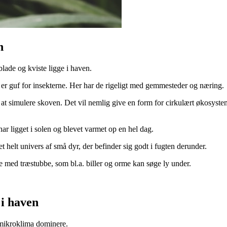
n
blade og kviste ligge i haven.
 er guf for insekterne. Her har de rigeligt med gemmesteder og næring.
 at simulere skoven. Det vil nemlig give en form for cirkulært økosyste
 har ligget i solen og blevet varmet op en hel dag.
t helt univers af små dyr, der befinder sig godt i fugten derunder.
e med træstubbe, som bl.a. biller og orme kan søge ly under.
 i haven
 mikroklima dominere.