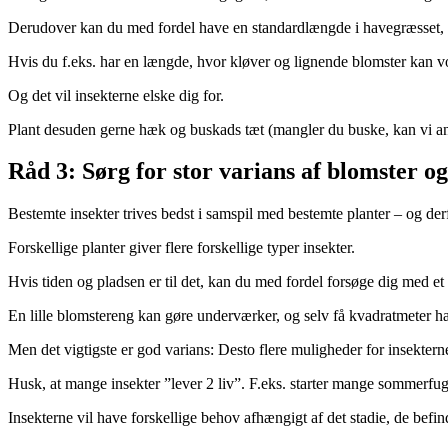
Derudover kan du med fordel have en standardlængde i havegræsset, de
Hvis du f.eks. har en længde, hvor kløver og lignende blomster kan vok
Og det vil insekterne elske dig for.
Plant desuden gerne hæk og buskads tæt (mangler du buske, kan vi a
Råd 3: Sørg for stor varians af blomster og
Bestemte insekter trives bedst i samspil med bestemte planter – og derf
Forskellige planter giver flere forskellige typer insekter.
Hvis tiden og pladsen er til det, kan du med fordel forsøge dig med et
En lille blomstereng kan gøre underværker, og selv få kvadratmeter har
Men det vigtigste er god varians: Desto flere muligheder for insekterne
Husk, at mange insekter ”lever 2 liv”. F.eks. starter mange sommerfu
Insekterne vil have forskellige behov afhængigt af det stadie, de befind