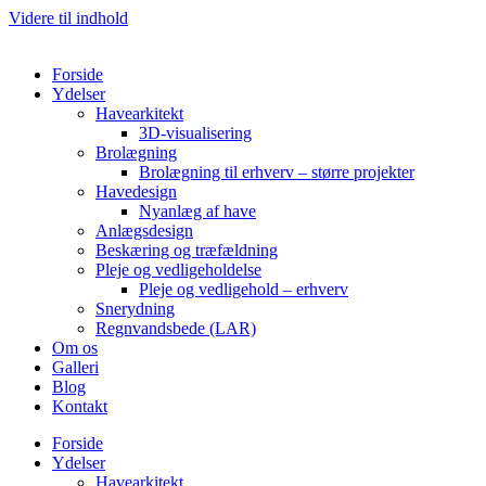
Videre til indhold
Forside
Ydelser
Havearkitekt
3D-visualisering
Brolægning
Brolægning til erhverv – større projekter
Havedesign
Nyanlæg af have
Anlægsdesign
Beskæring og træfældning
Pleje og vedligeholdelse
Pleje og vedligehold – erhverv
Snerydning
Regnvandsbede (LAR)
Om os
Galleri
Blog
Kontakt
Forside
Ydelser
Havearkitekt