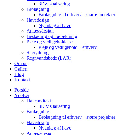
3D-visualisering
Brolægning
Brolægning til erhverv – større projekter
Havedesign
Nyanlæg af have
Anlægsdesign
Beskæring og træfældning
Pleje og vedligeholdelse
Pleje og vedligehold – erhverv
Snerydning
Regnvandsbede (LAR)
Om os
Galleri
Blog
Kontakt
Forside
Ydelser
Havearkitekt
3D-visualisering
Brolægning
Brolægning til erhverv – større projekter
Havedesign
Nyanlæg af have
Anlægsdesign