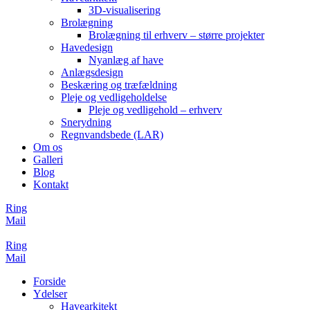
3D-visualisering
Brolægning
Brolægning til erhverv – større projekter
Havedesign
Nyanlæg af have
Anlægsdesign
Beskæring og træfældning
Pleje og vedligeholdelse
Pleje og vedligehold – erhverv
Snerydning
Regnvandsbede (LAR)
Om os
Galleri
Blog
Kontakt
Ring
Mail
Ring
Mail
Forside
Ydelser
Havearkitekt