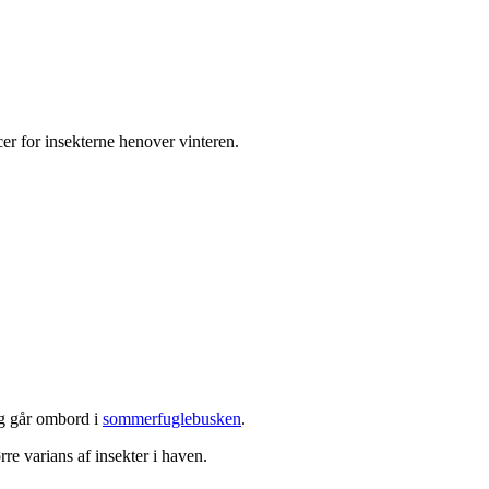
cer for insekterne henover vinteren.
og går ombord i
sommerfuglebusken
.
ørre varians af insekter i haven.