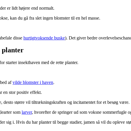
r er lidt højere end normalt.
se, kan du gå fra slet ingen blomster til en hel masse.
nbefale disse
hurtigtvoksende buske
). Det giver bedre overlevelseschan
 planter
or starter insekthaven med de rette planter.
 bed af
vilde blomster i haven
.
 en stor positiv effekt.
, desto større vil tiltrækningskraften og incitamentet for et besøg være.
glearter som
larver
, hvorefter de springer ud som voksne sommerfugle 
er sig i. Hvis du har planter til begge stadier, jamen så vil du opleve st