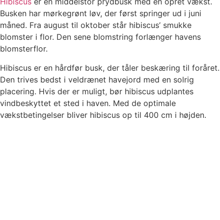
Hibiscus
er en middelstor prydbusk med en opret vækst.
Busken har mørkegrønt løv, der først springer ud i juni
måned. Fra august til oktober står hibiscus’ smukke
blomster i flor. Den sene blomstring forlænger havens
blomsterflor.
Hibiscus er en hårdfør busk, der tåler beskæring til foråret.
Den trives bedst i veldrænet havejord med en solrig
placering. Hvis der er muligt, bør hibiscus udplantes
vindbeskyttet et sted i haven. Med de optimale
vækstbetingelser bliver hibiscus op til 400 cm i højden.