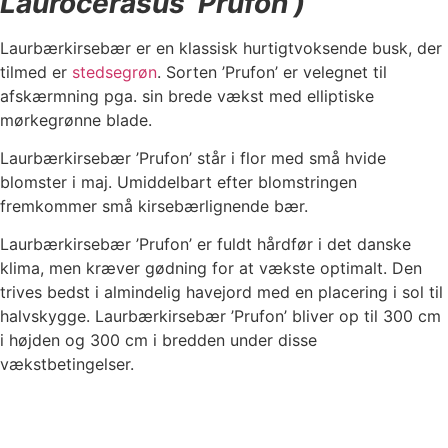
Laurocerasus ’Prufon’)
Laurbærkirsebær er en klassisk hurtigtvoksende busk, der
tilmed er
stedsegrøn
. Sorten ’Prufon’ er velegnet til
afskærmning pga. sin brede vækst med elliptiske
mørkegrønne blade.
Laurbærkirsebær ’Prufon’ står i flor med små hvide
blomster i maj. Umiddelbart efter blomstringen
fremkommer små kirsebærlignende bær.
Laurbærkirsebær ’Prufon’ er fuldt hårdfør i det danske
klima, men kræver gødning for at vækste optimalt. Den
trives bedst i almindelig havejord med en placering i sol til
halvskygge. Laurbærkirsebær ’Prufon’ bliver op til 300 cm
i højden og 300 cm i bredden under disse
vækstbetingelser.