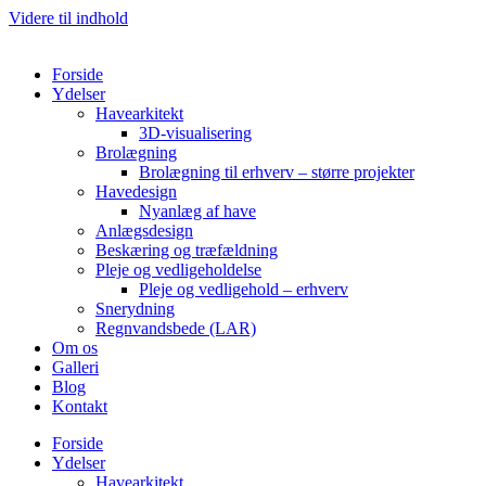
Videre til indhold
Forside
Ydelser
Havearkitekt
3D-visualisering
Brolægning
Brolægning til erhverv – større projekter
Havedesign
Nyanlæg af have
Anlægsdesign
Beskæring og træfældning
Pleje og vedligeholdelse
Pleje og vedligehold – erhverv
Snerydning
Regnvandsbede (LAR)
Om os
Galleri
Blog
Kontakt
Forside
Ydelser
Havearkitekt