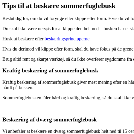
Tips til at beskære sommerfuglebusk
Beslut dig for, om du vil forynge eller klippe efter form. Hvis du vil 
Du skal ikke være nervøs for at klippe den helt ned – busken har et st
Husk at beskære efter
beskæringsprincipperne
.
Hvis du derimod vil klippe efter form, skal du have fokus på de grene
Brug altid rent og skarpt værktøj, så du ikke overfører sygdomme fra en
Kraftig beskæring af sommerfuglebusk
Kraftig beskæring af sommerfuglebusk giver mest mening efter en hård v
hårdt på busken.
Sommerfuglebusken tåler hård og kraftig beskæring, så du skal ikke væ
Beskæring af dværg sommerfuglebusk
Vi anbefaler at beskære en dværg sommerfuglebusk helt ned til 15 cen