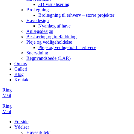
3D-visualisering
Brolægning
Brolægning til erhverv – større projekter
Havedesign
Nyanlæg af have
Anlægsdesign
Beskæring og træfældning
Pleje og vedligeholdelse
Pleje og vedligehold – erhverv
Snerydning
Regnvandsbede (LAR)
Om os
Galleri
Blog
Kontakt
Ring
Mail
Ring
Mail
Forside
Ydelser
Havearkitekt