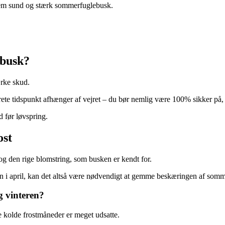
nem sund og stærk sommerfuglebusk.
ebusk?
rke skud.
e tidspunkt afhænger af vejret – du bør nemlig være 100% sikker på, at
 før løvspring.
ost
og den rige blomstring, som busken er kendt for.
 hen i april, kan det altså være nødvendigt at gemme beskæringen af somm
 vinteren?
e kolde frostmåneder er meget udsatte.