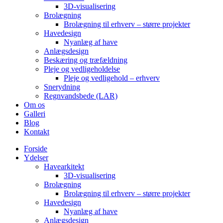
3D-visualisering
Brolægning
Brolægning til erhverv – større projekter
Havedesign
Nyanlæg af have
Anlægsdesign
Beskæring og træfældning
Pleje og vedligeholdelse
Pleje og vedligehold – erhverv
Snerydning
Regnvandsbede (LAR)
Om os
Galleri
Blog
Kontakt
Forside
Ydelser
Havearkitekt
3D-visualisering
Brolægning
Brolægning til erhverv – større projekter
Havedesign
Nyanlæg af have
Anlægsdesign