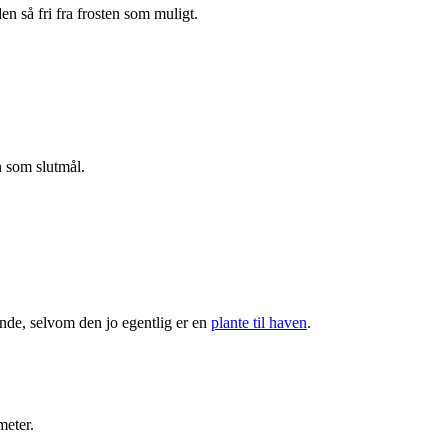
n så fri fra frosten som muligt.
n som slutmål.
ende, selvom den jo egentlig er en
plante til haven
.
meter.