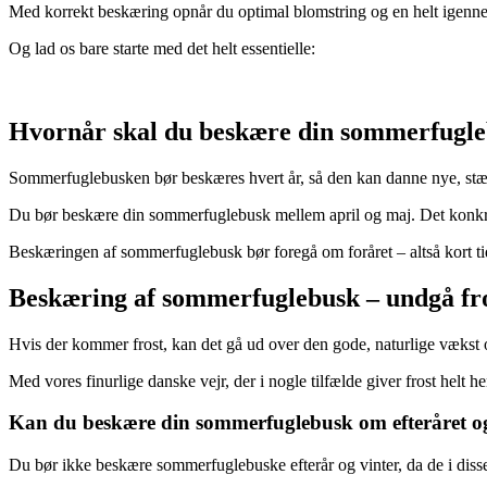
Med korrekt beskæring opnår du optimal blomstring og en helt igen
Og lad os bare starte med det helt essentielle:
Hvornår skal du beskære din sommerfugl
Sommerfuglebusken bør beskæres hvert år, så den kan danne nye, stæ
Du bør beskære din sommerfuglebusk mellem april og maj. Det konkret
Beskæringen af sommerfuglebusk bør foregå om foråret – altså kort tid
Beskæring af sommerfuglebusk – undgå fr
Hvis der kommer frost, kan det gå ud over den gode, naturlige vækst 
Med vores finurlige danske vejr, der i nogle tilfælde giver frost helt
Kan du beskære din sommerfuglebusk om efteråret og
Du bør ikke beskære sommerfuglebuske efterår og vinter, da de i diss