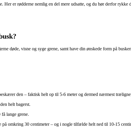
e. Her er rødderne nemlig en del mere udsatte, og du bør derfor rykke de
busk?
jerne døde, visne og syge grene, samt have din ønskede form på buske
beskærer den – faktisk helt op til 5-6 meter og dermed nærmest trælign
den helt bagerst.
 få lange grene.
e på omkring 30 centimeter – og i nogle tilfælde helt ned til 10-15 centi