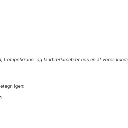
m, trompetkroner og laurbærkirsebær hos en af vores kunde
detegn igen:
n