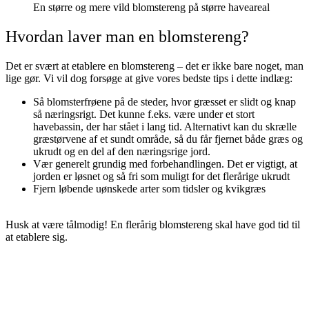
En større og mere vild blomstereng på større haveareal
Hvordan laver man en blomstereng?
Det er svært at etablere en blomstereng – det er ikke bare noget, man
lige gør. Vi vil dog forsøge at give vores bedste tips i dette indlæg:
Så blomsterfrøene på de steder, hvor græsset er slidt og knap
så næringsrigt. Det kunne f.eks. være under et stort
havebassin, der har stået i lang tid. Alternativt kan du skrælle
græstørvene af et sundt område, så du får fjernet både græs og
ukrudt og en del af den næringsrige jord.
Vær generelt grundig med forbehandlingen. Det er vigtigt, at
jorden er løsnet og så fri som muligt for det flerårige ukrudt
Fjern løbende uønskede arter som tidsler og kvikgræs
Husk at være tålmodig! En flerårig blomstereng skal have god tid til
at etablere sig.