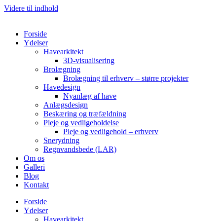
Videre til indhold
Forside
Ydelser
Havearkitekt
3D-visualisering
Brolægning
Brolægning til erhverv – større projekter
Havedesign
Nyanlæg af have
Anlægsdesign
Beskæring og træfældning
Pleje og vedligeholdelse
Pleje og vedligehold – erhverv
Snerydning
Regnvandsbede (LAR)
Om os
Galleri
Blog
Kontakt
Forside
Ydelser
Havearkitekt