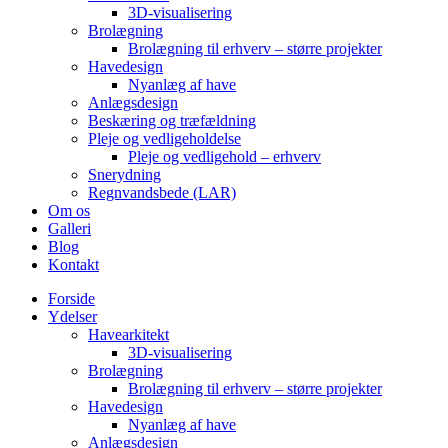
3D-visualisering
Brolægning
Brolægning til erhverv – større projekter
Havedesign
Nyanlæg af have
Anlægsdesign
Beskæring og træfældning
Pleje og vedligeholdelse
Pleje og vedligehold – erhverv
Snerydning
Regnvandsbede (LAR)
Om os
Galleri
Blog
Kontakt
Forside
Ydelser
Havearkitekt
3D-visualisering
Brolægning
Brolægning til erhverv – større projekter
Havedesign
Nyanlæg af have
Anlægsdesign