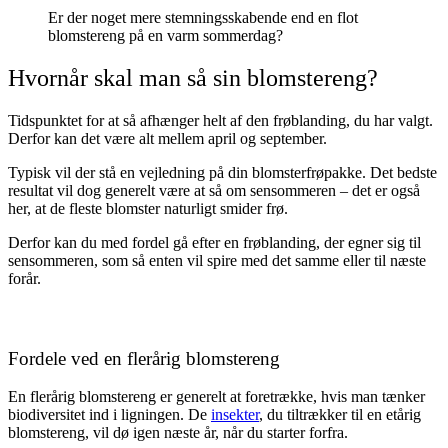
Er der noget mere stemningsskabende end en flot
blomstereng på en varm sommerdag?
Hvornår skal man så sin blomstereng?
Tidspunktet for at så afhænger helt af den frøblanding, du har valgt.
Derfor kan det være alt mellem april og september.
Typisk vil der stå en vejledning på din blomsterfrøpakke. Det bedste
resultat vil dog generelt være at så om sensommeren – det er også
her, at de fleste blomster naturligt smider frø.
Derfor kan du med fordel gå efter en frøblanding, der egner sig til
sensommeren, som så enten vil spire med det samme eller til næste
forår.
Fordele ved en flerårig blomstereng
En flerårig blomstereng er generelt at foretrække, hvis man tænker
biodiversitet ind i ligningen. De
insekter
, du tiltrækker til en etårig
blomstereng, vil dø igen næste år, når du starter forfra.