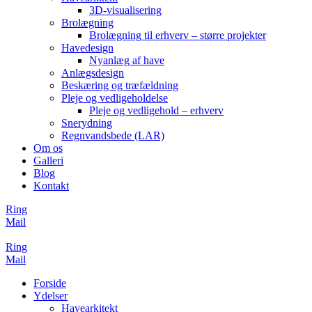
3D-visualisering
Brolægning
Brolægning til erhverv – større projekter
Havedesign
Nyanlæg af have
Anlægsdesign
Beskæring og træfældning
Pleje og vedligeholdelse
Pleje og vedligehold – erhverv
Snerydning
Regnvandsbede (LAR)
Om os
Galleri
Blog
Kontakt
Ring
Mail
Ring
Mail
Forside
Ydelser
Havearkitekt