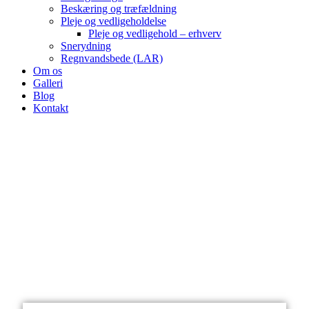
Beskæring og træfældning
Pleje og vedligeholdelse
Pleje og vedligehold – erhverv
Snerydning
Regnvandsbede (LAR)
Om os
Galleri
Blog
Kontakt
Sådan laver du en flot blomstereng i haven