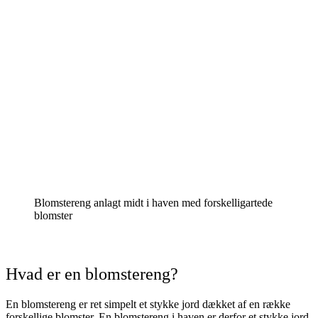
Blomstereng anlagt midt i haven med forskelligartede
blomster
Hvad er en blomstereng?
En blomstereng er ret simpelt et stykke jord dækket af en række
forskellige blomster. En blomstereng i haven er derfor et stykke jord