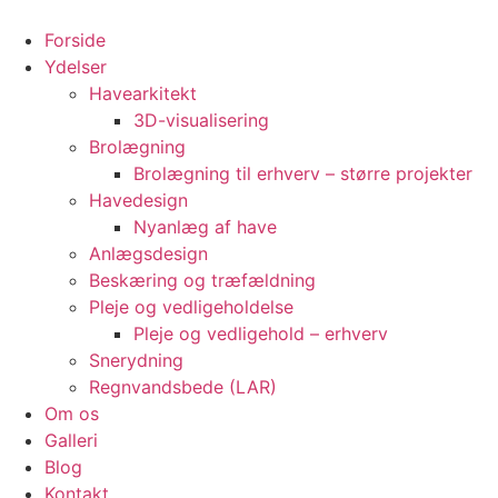
Videre
til
Forside
indhold
Ydelser
Havearkitekt
3D-visualisering
Brolægning
Brolægning til erhverv – større projekter
Havedesign
Nyanlæg af have
Anlægsdesign
Beskæring og træfældning
Pleje og vedligeholdelse
Pleje og vedligehold – erhverv
Snerydning
Regnvandsbede (LAR)
Om os
Galleri
Blog
Kontakt